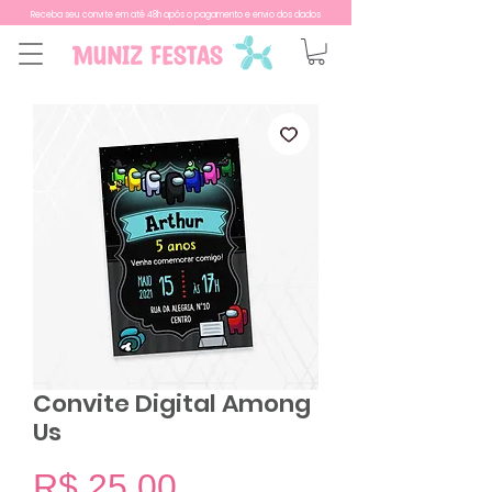
Receba seu convite em até 48h após o pagamento e envio dos dados
Convite Digital Among
Us
Preço
R$ 25,00