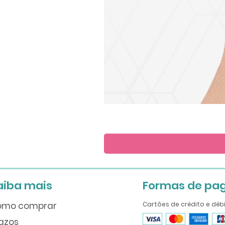
Save
the
Date
aiba mais
Formas de pa
omo comprar
Cartões de crédito e déb
azos