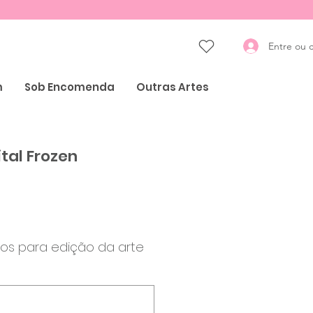
Entre ou 
m
Sob Encomenda
Outras Artes
tal Frozen
Preço
os para edição da arte