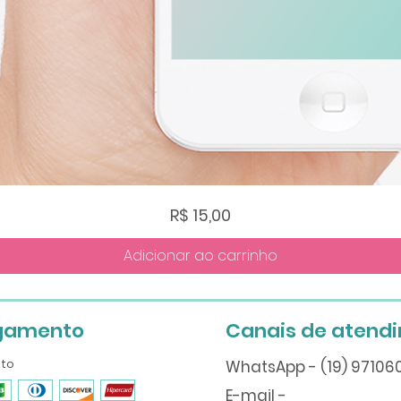
Visualização rápida
Preço
R$ 15,00
Adicionar ao carrinho
gamento
Canais de atend
ito
WhatsApp - (19) 9710
E-mail -