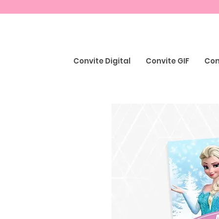
Convite Digital
Convite GIF
Con