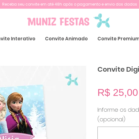
Receba seu convite em até 48h após o pagamento e envio dos dados
vite Interativo
Convite Animado
Convite Premiu
Convite Digi
R$ 25,00
Informe os dad
(opcional)