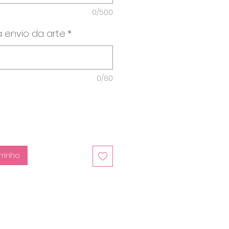
0/500
 envio da arte
*
0/80
rrinho