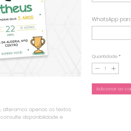
WhatsApp para
Quantidade
*
Adicionar ao ca
o, alteramos apenas os textos.
consulte disponibilidade e