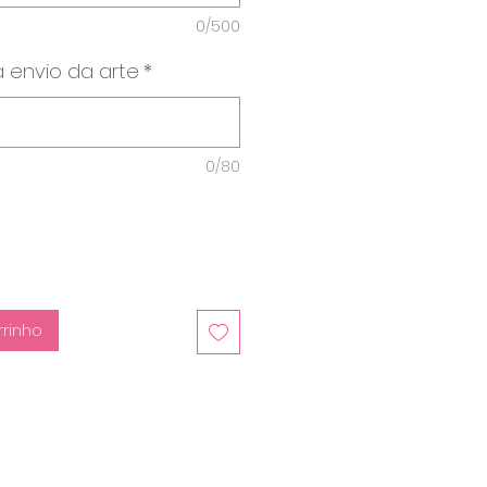
0/500
 envio da arte
*
0/80
rrinho