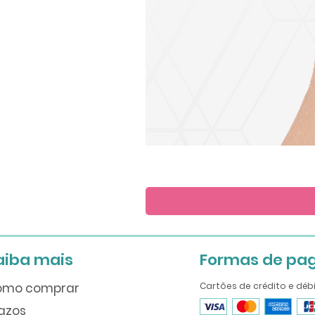
Save
the
Date
aiba mais
Formas de pa
omo comprar
Cartões de crédito e déb
azos