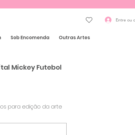
Entre ou 
m
Sob Encomenda
Outras Artes
ital Mickey Futebol
Preço
os para edição da arte