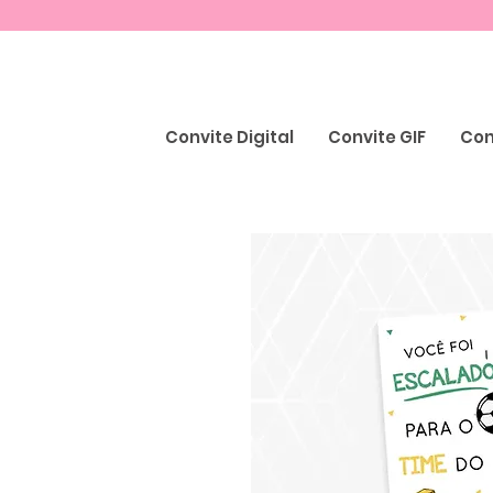
Convite Digital
Convite GIF
Con