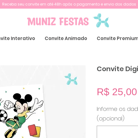
Receba seu convite em até 48h após o pagamento e envio dos dados
vite Interativo
Convite Animado
Convite Premiu
Convite Dig
R$ 25,00
Informe os dad
(opcional)