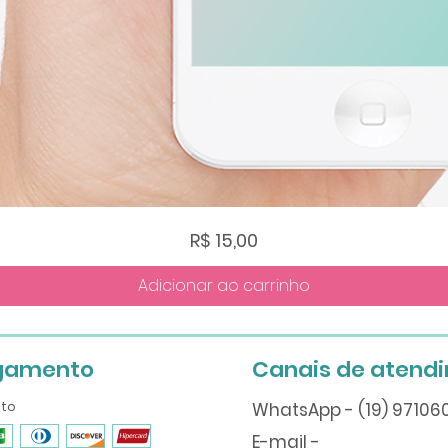
Visualização rápida
Preço
R$ 15,00
Adicionar ao carrinho
gamento
Canais de atend
ito
WhatsApp - (19) 9710
E-mail -