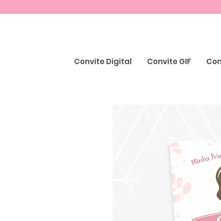
Convite Digital
Convite GIF
Con