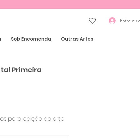
Entre ou 
m
Sob Encomenda
Outras Artes
tal Primeira
Preço
os para edição da arte