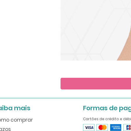
Save
the
Date
aiba mais
Formas de pa
omo comprar
Cartões de crédito e déb
azos