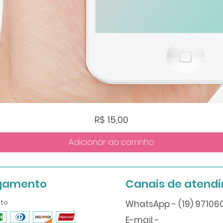
Visualização rápida
Preço
R$ 15,00
Adicionar ao carrinho
gamento
Canais de atend
ito
WhatsApp - (19) 9710
E-mail -