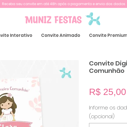
Receba seu convite em até 48h após o pagamento e envio dos dados
vite Interativo
Convite Animado
Convite Premiu
Convite Digi
Comunhão
R$ 25,00
Informe os dad
(opcional)