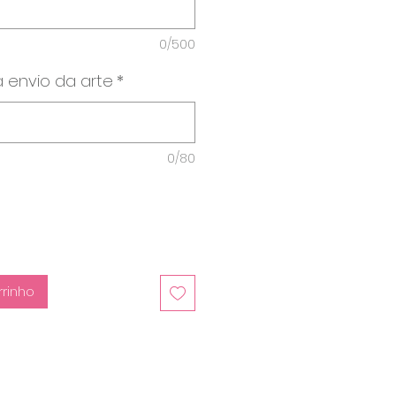
0/500
 envio da arte
*
0/80
rrinho