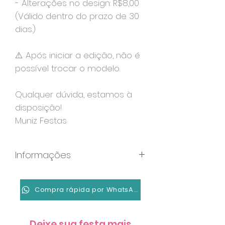
- Alterações no design: R$8,00
(Válido dentro do prazo de 30
dias.)
⚠️ Após iniciar a edição, não é
possível trocar o modelo.
Qualquer dúvida, estamos à
disposição!
Muniz Festas
Informações
Formato: MP4
Duração: 20 segundos
Compra rápida por WhatsApp
Tela única com todas as
informações
Deixe sua festa mais
Resolução: 1080x1920px