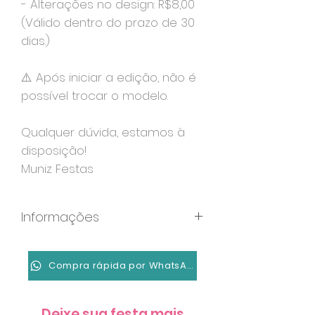
- Alterações no design: R$8,00
(Válido dentro do prazo de 30
dias.)
⚠️ Após iniciar a edição, não é
possível trocar o modelo.
Qualquer dúvida, estamos à
disposição!
Muniz Festas
Informações
Formato: MP4
Duração: 20 segundos
Compra rápida por WhatsApp
Tela única com todas as
informações
Deixe sua festa mais
Resolução: 1080x1920px