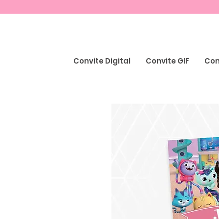
Convite Digital
Convite GIF
Con