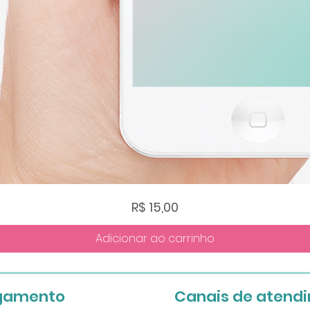
Visualização rápida
Preço
R$ 15,00
Adicionar ao carrinho
gamento
Canais de atend