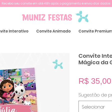
Receba seu convite em até 48h após o pagamento e envio dos dados
vite Interativo
Convite Animado
Convite Premiu
Convite Int
Mágica da 
R$ 35,00
Sugestão de p
Selecionar