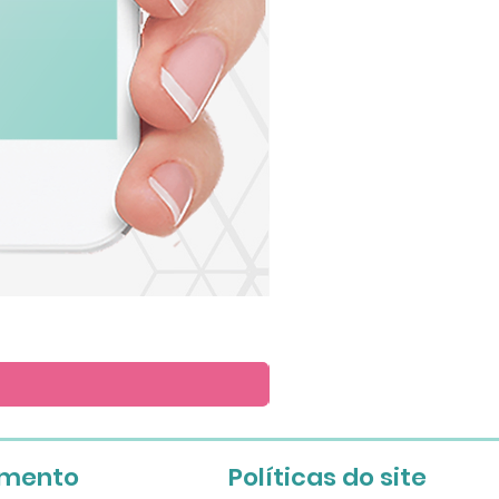
Arte
para
Lembrete
imento
Políticas do site