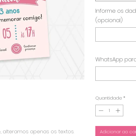
Informe os dad
(opcional)
WhatsApp para
Quantidade
*
o, alteramos apenas os textos.
Adicionar ao ca