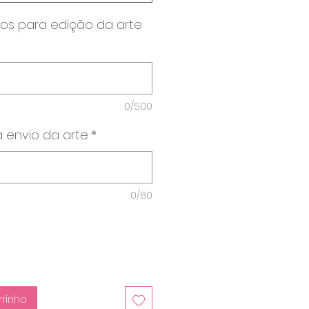
os para edição da arte
0/500
 envio da arte
*
0/80
rrinho