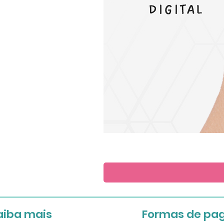
Save
the
Date
aiba mais
Formas de pa