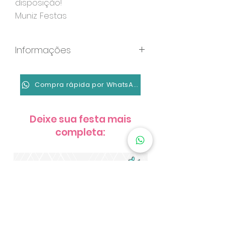
disposição!
Muniz Festas
Informações
Formato: PDF
Resolução: 1080x1920px
Compra rápida por WhatsApp
Links de local, confirmação de
presença, sugestão de
Deixe sua festa mais
presentes e vídeo de 40
completa:
segundos do convite animado