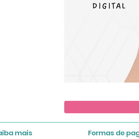
Save
the
Date
aiba mais
Formas de pa