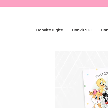
Convite Digital
Convite GIF
Con