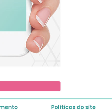
Arte
para
Lembrete
imento
Políticas do site