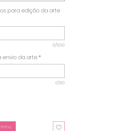
os para edição da arte
0/500
 envio da arte
*
0/80
rrinho