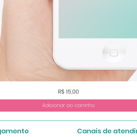
Visualização rápida
Preço
R$ 15,00
Adicionar ao carrinho
gamento
Canais de atend