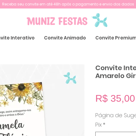
Receba seu convite em até 48h após o pagamento e envio dos dados
vite Interativo
Convite Animado
Convite Premiu
Convite In
Amarelo Gir
R$ 35,00
Página de Sug
Pix
*