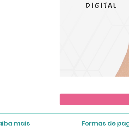
Save
the
Date
aiba mais
Formas de pa