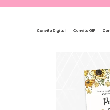
Convite Digital
Convite GIF
Con