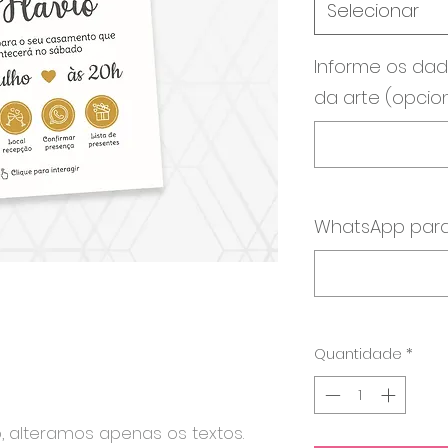
Selecionar
Informe os dad
da arte (opcio
WhatsApp para
Quantidade
*
o, alteramos apenas os textos.