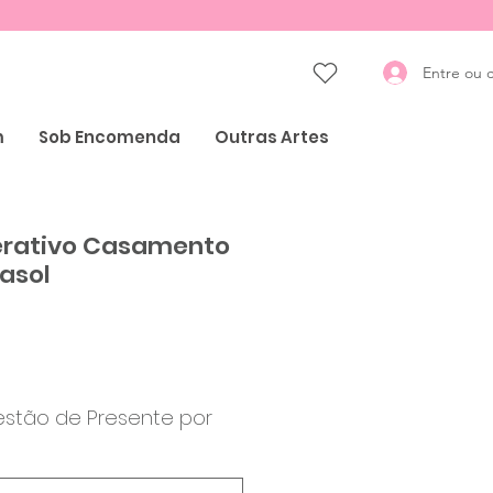
Entre ou 
m
Sob Encomenda
Outras Artes
terativo Casamento
asol
Preço
estão de Presente por