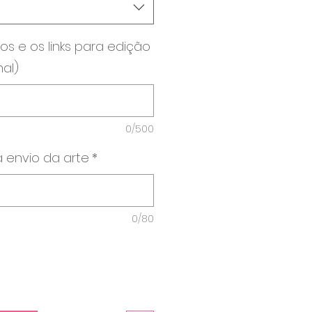
os e os links para edição
nal)
0/500
 envio da arte
*
0/80