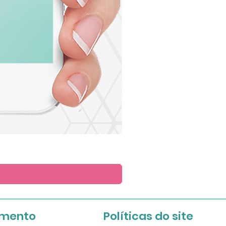
Arte
para
Lembrete
imento
Políticas do site