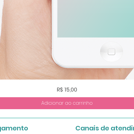
Visualização rápida
Preço
R$ 15,00
Adicionar ao carrinho
gamento
Canais de atend