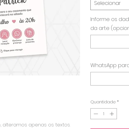
Selecionar
Informe os dad
da arte (opcio
WhatsApp para
Quantidade
*
o, alteramos apenas os textos.