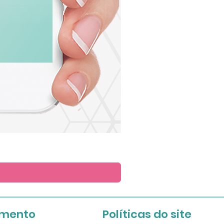
Arte
para
Lembrete
imento
Políticas do site