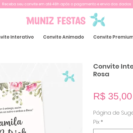
Receba seu convite em até 48h após o pagamento e envio dos dados
vite Interativo
Convite Animado
Convite Premiu
Convite In
Rosa
R$ 35,00
Página de Sug
Pix
*