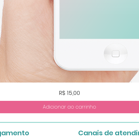
Visualização rápida
Preço
R$ 15,00
Adicionar ao carrinho
gamento
Canais de atend