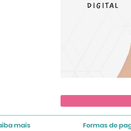
Save
the
Date
aiba mais
Formas de pa