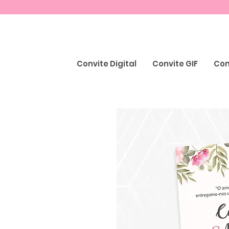
Convite Digital
Convite GIF
Con