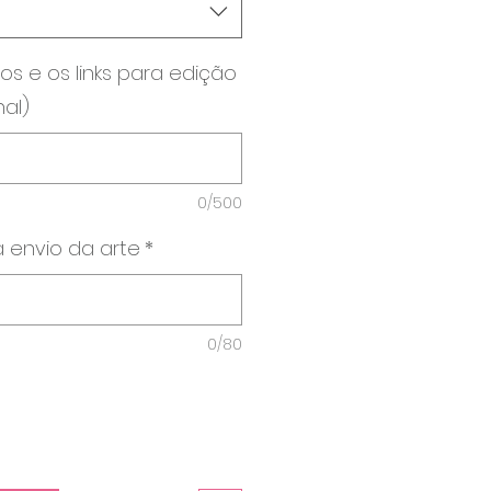
os e os links para edição
nal)
0/500
 envio da arte
*
0/80